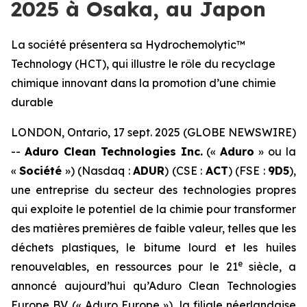
2025 à Osaka, au Japon
La société présentera sa Hydrochemolytic™
Technology (HCT), qui illustre le rôle du recyclage
chimique innovant dans la promotion d’une chimie
durable
LONDON, Ontario, 17 sept. 2025 (GLOBE NEWSWIRE)
--
Aduro Clean Technologies Inc.
(«
Aduro
» ou la
«
Société
») (Nasdaq :
ADUR
) (CSE :
ACT
) (FSE :
9D5
),
une entreprise du secteur des technologies propres
qui exploite le potentiel de la chimie pour transformer
des matières premières de faible valeur, telles que les
déchets plastiques, le bitume lourd et les huiles
e
renouvelables, en ressources pour le 21
siècle, a
annoncé aujourd’hui qu’Aduro Clean Technologies
Europe BV (« Aduro Europe »), la filiale néerlandaise